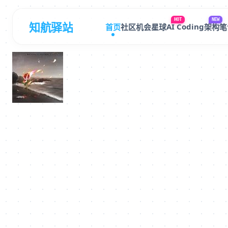
HOT
NEW
知航驿站
AI Coding
首页
社区
机会星球
架构笔