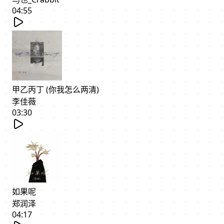
04:55
甲乙丙丁 (你我怎么两清)
李佳薇
03:30
如果呢
郑润泽
04:17