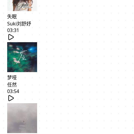
失眠
Suki刘舒妤
03:31
梦哑
任然
03:54