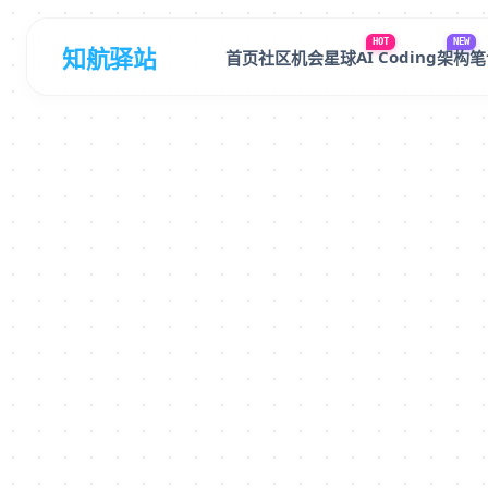
HOT
NEW
知航驿站
AI Coding
首页
社区
机会星球
架构笔